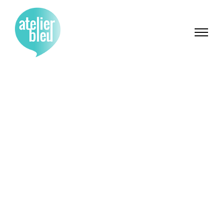
Espace
d’interprétation
oenotouristique
de la Côte
Vermeille & des