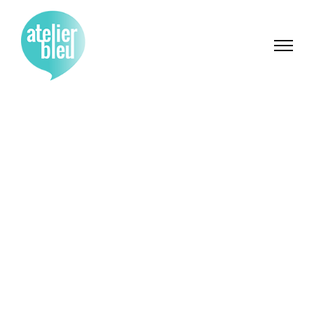
Détails sur le projet
La commune de Pionsat (Puy de Dôme)
est située au centre de l’Auvergne, au
cœur des Combrailles. Elle est connue
pour son « Trésor » – un ensemble de
pièces d’or gauloises à l’effigie de
Vercingétorix – et son Château du XIVe
siècle, embelli à la Renaissance.
Aujourd’hui, la commune de Pionsat